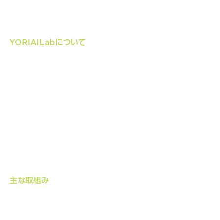
YORIAILabについて
法人組織
定款 / 事業計画･報告
PPIコンサルテーション
インターンシップ
​主な取組み
治験アンバサダー