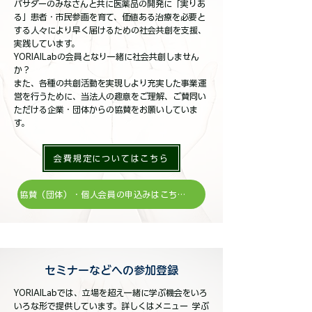
バサダーのみなさんと共に医薬品の開発に「実りあ
る」患者・市民参画を育て、価値ある治療を必要と
する人々により早く届けるための社会共創を支援、
実践しています。
YORIAILabの会員となり一緒に社会共創しません
か？
また、各種の共創活動を実現しより充実した事業運
営を行うために、当法人の趣意をご理解、ご賛同い
ただける企業・団体からの協賛をお願いしていま
す。
会費規定についてはこちら
協賛（団体）・個人会員の申込みはこちら
セミナーなどへの参加登録
YORIAILabでは、立場を超え一緒に学ぶ機会をいろ
いろな形で提供しています。詳しくはメニュー
学ぶ