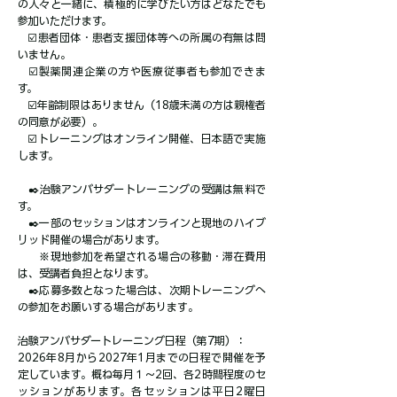
の人々と一緒に、積極的に学びたい方はどなたでも
参加いただけます。
☑️患者団体・患者支援団体等への所属の有無は問
いません。
☑️製薬関連企業の方や医療従事者も参加できま
す。
☑️年齢制限はありません（18歳未満の方は親権者
の同意が必要）。
☑️トレーニングはオンライン開催、日本語で実施
します。
✒️治験アンバサダートレーニングの受講は無料で
す。
✒️一部のセッションはオンラインと現地のハイブ
リッド開催の場合があります。
※現地参加を希望される場合の移動・滞在費用
は、受講者負担となります。
✒️応募多数となった場合は、次期トレーニングへ
の参加をお願いする場合があります​。
治験アンバサダートレーニング日程（第7期）：
2026年8月から2027年1月までの日程で開催を予
定しています。概ね毎月１～2回、各2時間程度のセ
ッションがあります。各セッションは平日2曜日