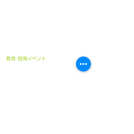
治験アンバサダー学校教育
ペイシェントエクスペリエンスデータ
PEOF+
​教育･啓発イベント
よりあうシンポジウム
ランチタイムセミナー
寄合の日
DIAバイオエシックスセミナー（共催）