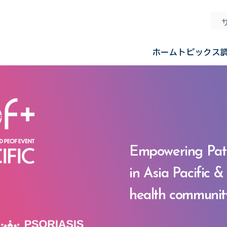
ホーム
トピックス
Empowering Pat
in Asia Pacific &
health commun