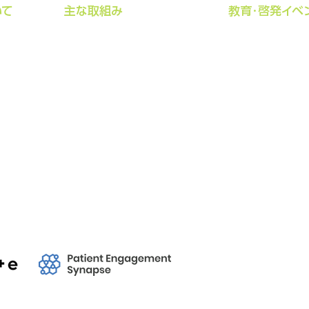
いて
​主な取組み
​教育･啓発イベ
治験アンバサダー
よりあうシンポ
治験アンバサダー学校教育
ランチタイムセ
告
ョン
ペイシェントエクスペリエンスデータ
寄合の日
PEOF+
DIAバイオエシック
ーシャルメディアポリシー
クリエイティブ・コモンズ