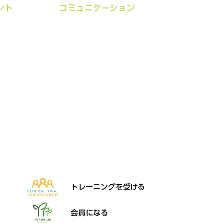
ント
​コミュニケーション
ジウム
ニュースレター
ミナー
治験のアニメ･マンガ
プレスリリース
スセミナー（共催）
お問い合わせ
旅費交通費規程
トレーニングを受ける
会員になる