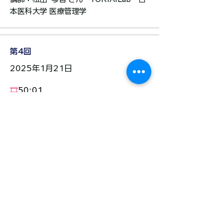
本医科大学 医療管理学​
第4回
2025年1月21日
🎞️
50:01
臨床統計の基本 I
基本的な臨床試験（治験）をデザインす
る方法と様々なタイプのデータを分析す
る方法について解説​（シリーズ1回目）
講師：八木 伸高 さん ​YORIAILab・ベ
ーリンガーインゲルハイム​
第3回