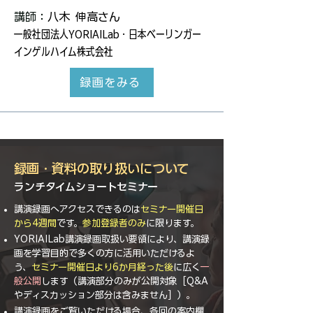
講師：
八木 伸高さん
一般社団法人YORIAILab・日本ベーリンガー
インゲルハイム株式会社
録画をみる
録画・資料の取り扱いについて
​ランチタイムショートセミナー
講演録画へアクセスできるのは
セミナー開催日
から4週間
です。
参加登録者のみ
に限ります。
YORIAILab講演録画取扱い要領により、講演録
画を学習目的で多くの方に活用いただけるよ
う、
セミナー開催日より6か月経った後
に広く
一
般公開
します（講演部分のみが公開対象［Q&A
やディスカッション部分は含みません］）。
講演録画をご覧いただける場合、各回の案内欄