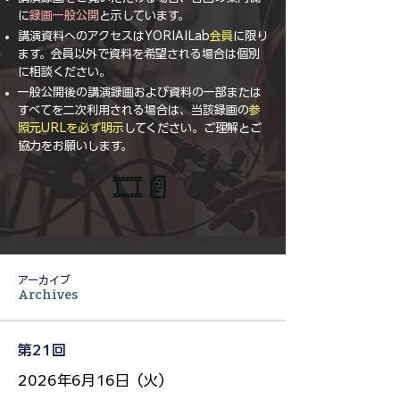
に
録画一般公開
と示しています
。
講演資料へのアクセスはYORIAILab
会員
に限り
ます。会員以外で資料を希望される場合は個別
に相談ください。
一般公開後の講演録画および資料の一部または
すべてを二次利用される場合は、当該録画の
参
照元URLを必ず明示
してください。ご理解とご
協力をお願いします。
🎞️📄
​アーカイブ
Archives
第21回
2026年6月16日（火）