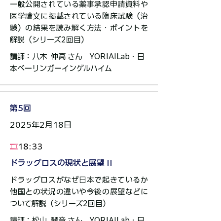
一般公開されている薬事承認申請資料や
医学論文に掲載されている臨床試験（治
験）の結果を読み解く方法・ポイントを
解説（シリーズ2回目）
講師：八木 伸高 さん ​YORIAILab・日
本ベーリンガーインゲルハイム​
第5回
2025年2月18日
🎞️
18:33
ドラッグロスの現状と展望 II
ドラッグロスがなぜ日本で起きているか
他国との状況の違いや今後の展望などに
ついて解説​（シリーズ2回目）​​​
講師：松山 琴音 さん​ YORIAILab・日