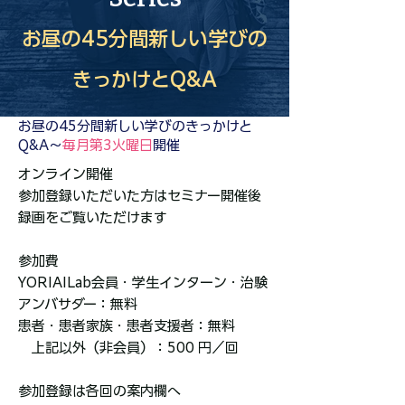
お昼の45分間新しい学びの
きっかけとQ&A
お昼の45分間新しい学びのきっかけと
Q&A～
毎月第3火曜日
開催
​オンライン開催
参加登録いただいた方はセミナー開催後
録画をご覧いただけます
​参加費
YORIAILab会員・学生インターン・治験
アンバサダー
：無料
患者・患者家族・患者支援者：無料
上記以外（非会員）：500 円／回
参加登録は各回の案内欄へ​​